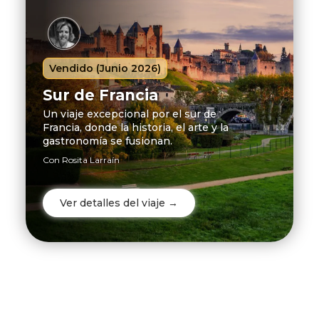
Viajes
Ingresar
Vendido (Junio 2026)
Sur de Francia
Un viaje excepcional por el sur de
Francia, donde la historia, el arte y la
gastronomía se fusionan.
Con Rosita Larraín
Ver detalles del viaje →