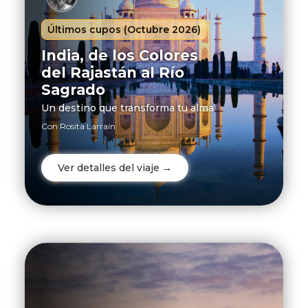
Hoteles
Últimos cupos (Octubre 2026)
Caribe
India, de los Colores
del Rajastán al Río
Cruceros
Sagrado
Momentos
Un destino que transforma tu alma
Con Rosita Larraín
Asistencia
viajes
Ver detalles del viaje →
Viajes Empresas
Centro
de
ayuda
Blog