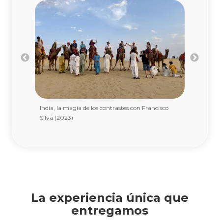
India, la magia de los contrastes
con
Francisco
Las joyas 
Silva
(2023)
con
Rosita
ancisco
La experiencia única que
entregamos