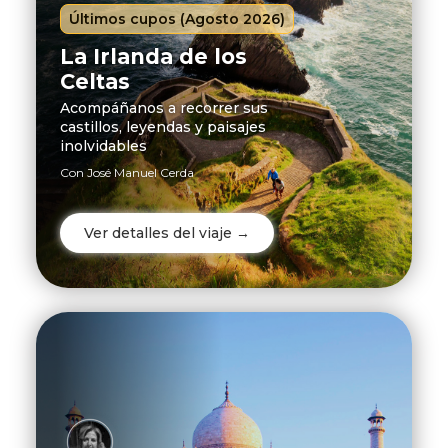
Últimos cupos (Agosto 2026)
La Irlanda de los
Celtas
Acompáñanos a recorrer sus
castillos, leyendas y paisajes
inolvidables
Con José Manuel Cerda
Crucero
Australis
Ver detalles del viaje →
Viajes
Colección
Viajes
Premium
Viajes
Chile
Vuelos