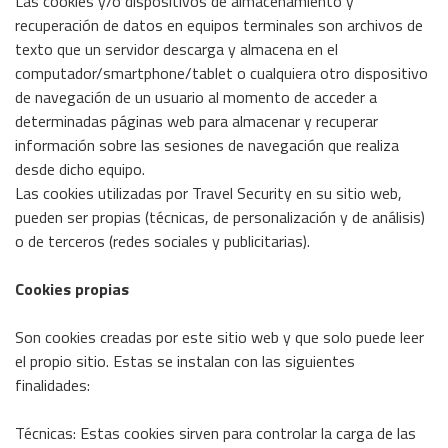
Las cookies y/o dispositivos de almacenamiento y
recuperación de datos en equipos terminales son archivos de
texto que un servidor descarga y almacena en el
computador/smartphone/tablet o cualquiera otro dispositivo
Crucero
de navegación de un usuario al momento de acceder a
Australis
determinadas páginas web para almacenar y recuperar
información sobre las sesiones de navegación que realiza
Viajes
desde dicho equipo.
Colección
Las cookies utilizadas por Travel Security en su sitio web,
Viajes
pueden ser propias (técnicas, de personalización y de análisis)
Premium
o de terceros (redes sociales y publicitarias).
Viajes
Cookies propias
Chile
Vuelos
Son cookies creadas por este sitio web y que solo puede leer
el propio sitio. Estas se instalan con las siguientes
Hoteles
finalidades:
Caribe
Técnicas: Estas cookies sirven para controlar la carga de las
Cruceros