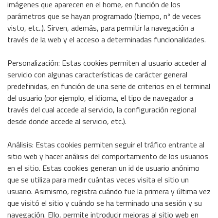
imágenes que aparecen en el home, en función de los
parámetros que se hayan programado (tiempo, nº de veces
Momentos
visto, etc..). Sirven, además, para permitir la navegación a
Asistencia
través de la web y el acceso a determinadas funcionalidades.
viajes
Personalización: Estas cookies permiten al usuario acceder al
servicio con algunas características de carácter general
predefinidas, en función de una serie de criterios en el terminal
Viajes Empresas
del usuario (por ejemplo, el idioma, el tipo de navegador a
través del cual accede al servicio, la configuración regional
Centro
desde donde accede al servicio, etc.).
de
ayuda
Análisis: Estas cookies permiten seguir el tráfico entrante al
sitio web y hacer análisis del comportamiento de los usuarios
Blog
en el sitio. Estas cookies generan un id de usuario anónimo
Viajes
que se utiliza para medir cuántas veces visita el sitio un
usuario. Asimismo, registra cuándo fue la primera y última vez
Ingresar
que visitó el sitio y cuándo se ha terminado una sesión y su
navegación. Ello, permite introducir mejoras al sitio web en