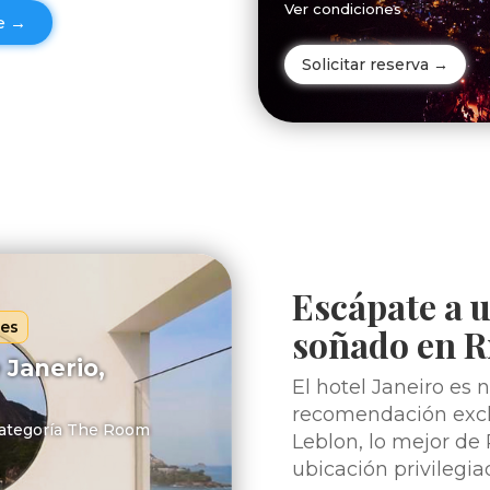
Ver condiciones
je →
Solicitar reserva →
Escápate a 
hes
soñado en R
 Janerio,
El hotel Janeiro es 
recomendación exclu
categoría The Room
Leblon, lo mejor de 
ubicación privilegia