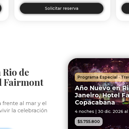
Solicitar reserva
 Rio de
Programa Especial · Trav
el Fairmont
Año Nuevo en Ri
Janeiro, Hotel F
Copacabana
 frente al mar y el
ivir la celebración
4 noches | 30 dic. 2026 al
$5.755.800