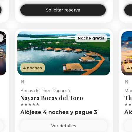
Solicitar reserva
s
Noche gratis
4 noches
4 
Bocas del Toro, Panamá
Mad
Nayara Bocas del Toro
Th
★★★★★
★★
Alójese 4 noches y pague 3
Al
Ver detalles