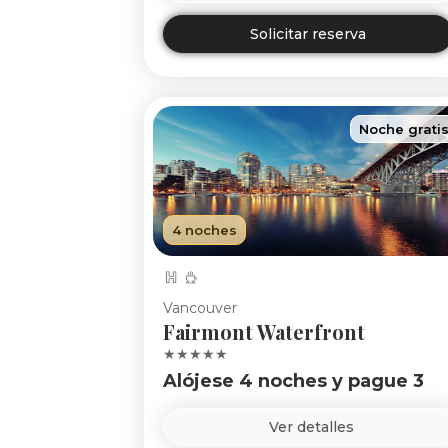
Solicitar reserva
Noche grati
4 noches
Vancouver
Fairmont Waterfront
★★★★★
Alójese 4 noches y pague 3
Ver detalles