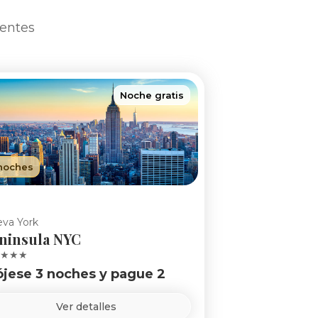
ientes
Noche gratis
noches
va York
ninsula NYC
★★★
ójese 3 noches y pague 2
Ver detalles