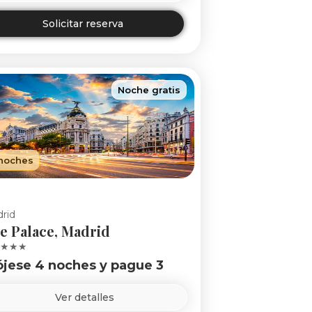
Solicitar reserva
Noche gratis
noches
rid
e Palace, Madrid
★★★
ójese 4 noches y pague 3
Ver detalles