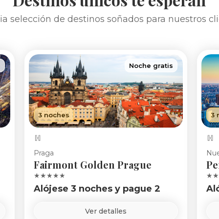
a selección de destinos soñados para nuestros cl
s
Noche gratis
3 noches
3 
Praga
Nue
Fairmont Golden Prague
Pe
★★★★★
★★
Alójese 3 noches y pague 2
Al
Ver detalles