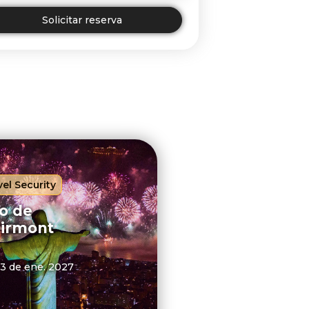
Solicitar reserva
el Security
o de
airmont
 3 de ene. 2027