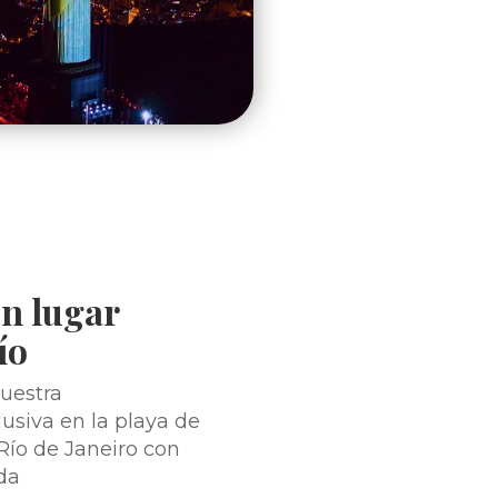
un lugar
ío
nuestra
siva en la playa de
Río de Janeiro con
da