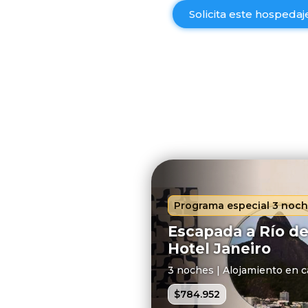
Solicita este hospeda
Programa especial 3 noc
Escapada a Río de
Hotel Janeiro
3 noches | Alojamiento en 
$784.952