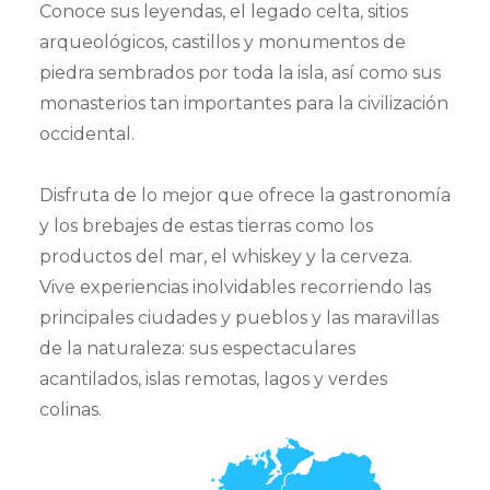
Conoce sus leyendas, el legado celta, sitios
Premium
arqueológicos, castillos y monumentos de
Viajes
piedra sembrados por toda la isla, así como sus
Chile
monasterios tan importantes para la civilización
Vuelos
occidental.
Hoteles
Disfruta de lo mejor que ofrece la gastronomía
Caribe
y los brebajes de estas tierras como los
Cruceros
productos del mar, el whiskey y la cerveza.
Vive experiencias inolvidables recorriendo las
Momentos
principales ciudades y pueblos y las maravillas
Asistencia
de la naturaleza: sus espectaculares
viajes
acantilados, islas remotas, lagos y verdes
colinas.
Viajes Empresas