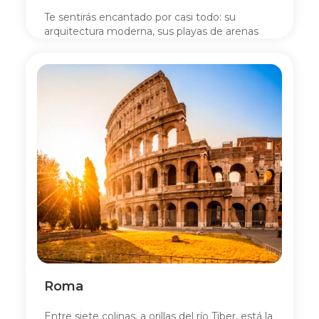
Te sentirás encantado por casi todo: su
Vuelos
arquitectura moderna, sus playas de arenas
blancas y su naturaleza.
Hoteles
Caribe
Cruceros
Momentos
Asistencia
viajes
Viajes Empresas
Centro
Roma
de
ayuda
Entre siete colinas, a orillas del río Tiber, está la