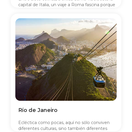
capital de Italia, un viaje a Roma fascina porque
Blog
es un verdadero museo al aire libre.
Viajes
Ingresar
Río de Janeiro
Ecléctica como pocas, aquí no sólo conviven
diferentes culturas, sino también diferentes