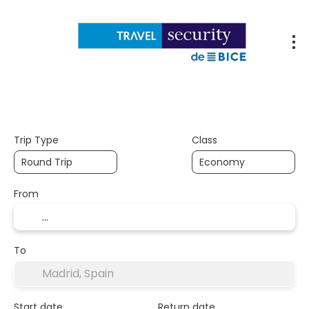
Flights
Accommodations
Packages
Trip Type
Class
From
To
Start date
Return date