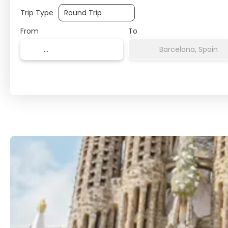
Trip Type
From
To