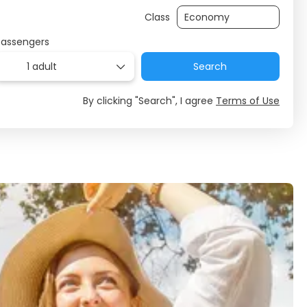
Class
Passengers
1 adult
Search
By clicking "Search", I agree
Terms of Use