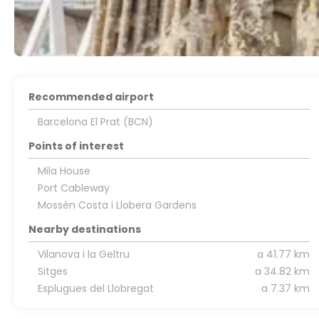
Recommended airport
Barcelona El Prat (BCN)
Points of interest
Mila House
Port Cableway
Mossèn Costa i Llobera Gardens
Nearby destinations
Vilanova i la Geltru
a 41.77 km
Sitges
a 34.82 km
Esplugues del Llobregat
a 7.37 km