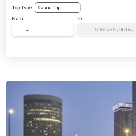
Trip Type
From
To