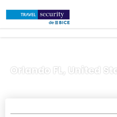
Orlando FL, United St
Flights
Accommodations