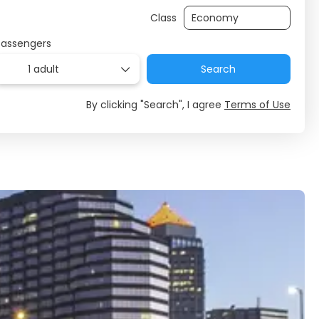
Class
Passengers
1 adult
Search
By clicking "Search", I agree
Terms of Use