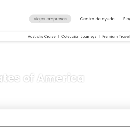
Viajes empresas
Centro de ayuda
Blo
Australis Cruise
Colección Journeys
Premium Travel
ates of America
Packages
Flight + Hotel
+