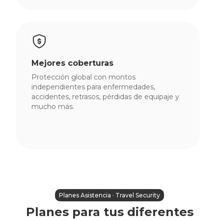
Centro
de
ayuda
Blog
Mejores coberturas
Viajes
Protección global con montos
independientes para enfermedades,
Ingresar
accidentes, retrasos, pérdidas de equipaje y
mucho más.
Planes Asistencia · Travel Security
Planes para tus diferentes