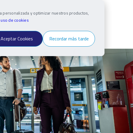
es corporativos
Grupos y eventos
ia personalizada y optimizar nuestros productos,
e uso de cookies
Aceptar Cookies
Recordar más tarde