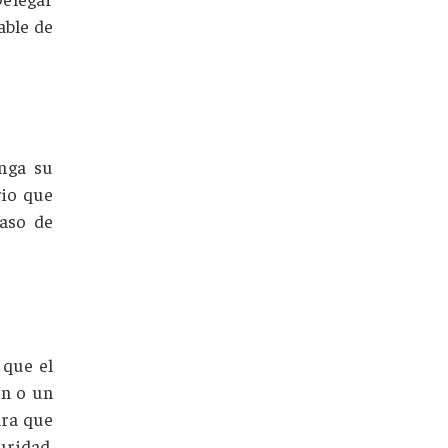
able de
nga su
rio que
caso de
 que el
ón o un
ara que
uridad,