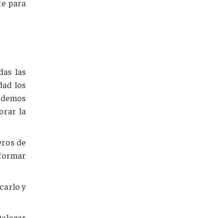
te para
das las
dad los
ordemos
orar la
eros de
nformar
carlo y
Delegar