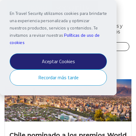
En Travel Security utilizamos cookies para brindarte
una experiencia personalizada y optimizar
Tendencias
Viajes
Grupos y
nuestros productos, servicios y contenidos. Te
corporativos
eventos
invitamos a revisar nuestras
Políticas de uso de
cookies
Aceptar Cookies
Recordar más tarde
Chile nominado a los premios World